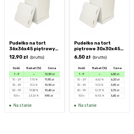
Pudełko na tort
Pudełko na tort
36x36x45 piętrowy
piętrowe 30x30x45
duży wysoki
cm
12,90
zł
6,50
zł
(brutto)
(brutto)
Ilość
Rabat (%)
Cena
Ilość
Rabat (%)
Cena
1 - 9
—
12,90
zł
1 - 9
—
6,50
zł
10 - 29
7.75 %
11,90
zł
10 - 29
4.62 %
6,20
zł
30 - 49
15.5 %
10,90
zł
30 - 49
9.23 %
5,90
zł
50 - 99
19.38 %
10,40
zł
50 - 99
12.31 %
5,70
zł
100+
23.26 %
9,90
zł
100+
16.92 %
5,40
zł
Na stanie
Na stanie