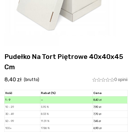
Pudełko Na Tort Piętrowe 40x40x45
Cm
8,40
zł
0 opinii
(brutto)
Ilość
Rabat (%)
Cena
1 - 9
—
8,40
zł
10 - 29
5.95 %
7,90
zł
30 - 49
8.33 %
7,70
zł
50 - 99
11.31 %
7,45
zł
100+
17.86 %
6,90
zł