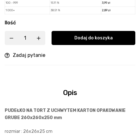
100 - 999
15.11 %
3,99
zł
1 000+
38.51 %
2,89
zł
Ilość
Dodaj do koszyka
Zadaj pytanie
Opis
PUDEŁKO NA TORT Z UCHWYTEM KARTON OPAKOWANIE
GRUBE 260x260x250 mm
rozmiar : 26x26x25 cm