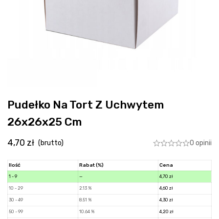
Pudełko Na Tort Z Uchwytem
26x26x25 Cm
4,70
zł
0 opinii
(brutto)
Ilość
Rabat (%)
Cena
1 - 9
—
4,70
zł
10 - 29
2.13 %
4,60
zł
30 - 49
8.51 %
4,30
zł
50 - 99
10.64 %
4,20
zł