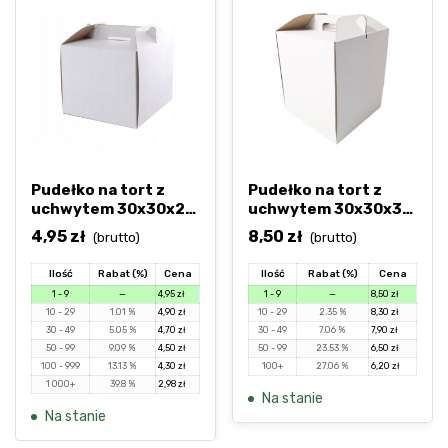
Pudełko na tort z
Pudełko na tort z
uchwytem 30x30x25
uchwytem 30x30x35
cm
cm
4,95
zł
8,50
zł
(brutto)
(brutto)
Ilość
Rabat (%)
Cena
Ilość
Rabat (%)
Cena
1 - 9
—
4,95
zł
1 - 9
—
8,50
zł
10 - 29
1.01 %
4,90
zł
10 - 29
2.35 %
8,30
zł
30 - 49
5.05 %
4,70
zł
30 - 49
7.06 %
7,90
zł
50 - 99
9.09 %
4,50
zł
50 - 99
23.53 %
6,50
zł
100 - 999
13.13 %
4,30
zł
100+
27.06 %
6,20
zł
1 000+
39.8 %
2,98
zł
Na stanie
Na stanie