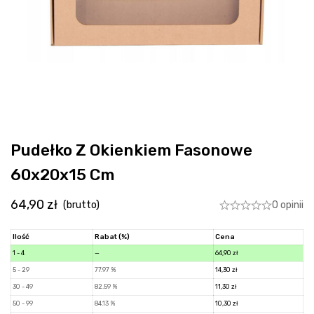
Pudełko Z Okienkiem Fasonowe
60x20x15 Cm
64,90
zł
0 opinii
(brutto)
Ilość
Rabat (%)
Cena
1 - 4
—
64,90
zł
5 - 29
77.97 %
14,30
zł
30 - 49
82.59 %
11,30
zł
50 - 99
84.13 %
10,30
zł