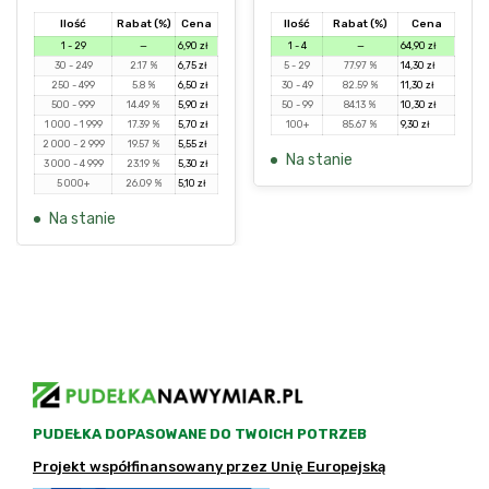
Ilość
Rabat (%)
Cena
Ilość
Rabat (%)
Cena
1 - 29
—
6,90
zł
1 - 4
—
64,90
zł
30 - 249
2.17 %
6,75
zł
5 - 29
77.97 %
14,30
zł
250 - 499
5.8 %
6,50
zł
30 - 49
82.59 %
11,30
zł
500 - 999
14.49 %
5,90
zł
50 - 99
84.13 %
10,30
zł
1 000 - 1 999
17.39 %
5,70
zł
100+
85.67 %
9,30
zł
2 000 - 2 999
19.57 %
5,55
zł
Na stanie
3 000 - 4 999
23.19 %
5,30
zł
5 000+
26.09 %
5,10
zł
Na stanie
PUDEŁKA DOPASOWANE DO TWOICH POTRZEB
Projekt współfinansowany przez Unię Europejską