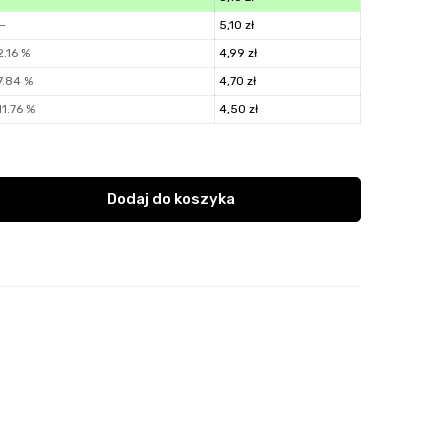
—
5,10
zł
2.16 %
4,99
zł
7.84 %
4,70
zł
11.76 %
4,50
zł
Dodaj do koszyka