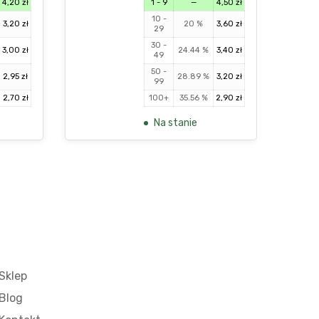
4,20
zł
1 - 9
—
4,50
zł
10 -
3,20
zł
20 %
3,60
zł
29
30 -
3,00
zł
24.44 %
3,40
zł
49
50 -
2,95
zł
28.89 %
3,20
zł
99
2,70
zł
100+
35.56 %
2,90
zł
Na stanie
Sklep
Blog