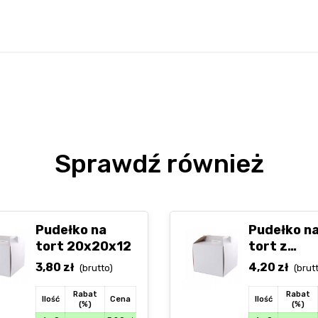
Sprawdź również
Pudełko na
Pudełko n
tort 20x20x12
tort z
uchwyte
3,80
zł
4,20
zł
(brutto)
(brut
26x26x15
Rabat
Rabat
Ilość
Cena
Ilość
(%)
(%)