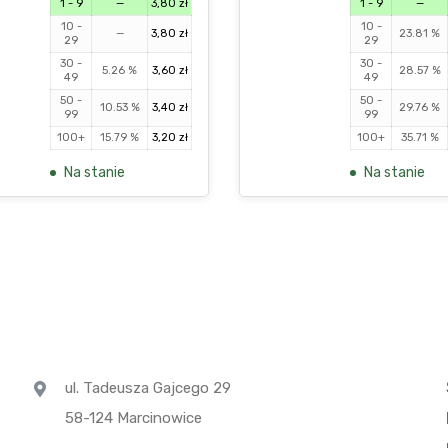
1 - 9
—
3,80
zł
1 - 9
—
10 -
10 -
—
3,80
zł
23.81 %
29
29
30 -
30 -
5.26 %
3,60
zł
28.57 %
49
49
50 -
50 -
10.53 %
3,40
zł
29.76 %
99
99
100+
15.79 %
3,20
zł
100+
35.71 %
Na stanie
Na stanie
ul. Tadeusza Gajcego 29
58-124 Marcinowice