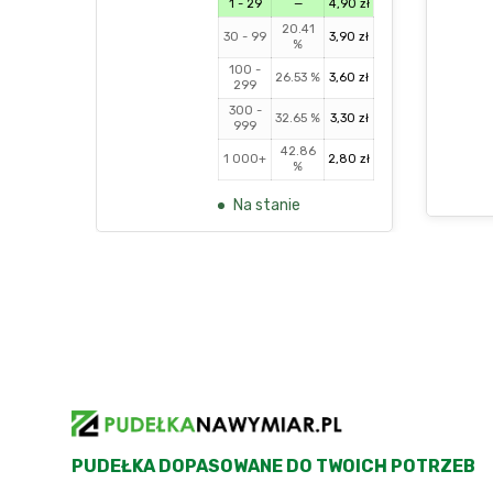
1 - 29
—
4,90
zł
20.41
30 - 99
3,90
zł
%
100 -
26.53 %
3,60
zł
299
300 -
32.65 %
3,30
zł
999
42.86
1 000+
2,80
zł
%
Na stanie
PUDEŁKA DOPASOWANE DO TWOICH POTRZEB