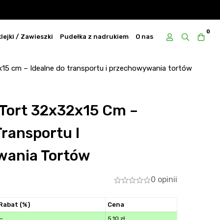
0
lejki / Zawieszki
Pudełka z nadrukiem
O nas
x15 cm – Idealne do transportu i przechowywania tortów
 Tort 32x32x15 Cm –
Transportu I
ania Tortów
0 opinii
Rabat (%)
Cena
—
5,10
zł