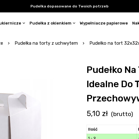
Pudełka dopasowane do Twoich potrzeb
ukiernicze
Pudełka z okienkiem
Wypełniacze papierowe
Nak
ze
Pudełka na torty z uchwytem
Pudełko na tort 32x32
Pudełko Na
Idealne Do 
Przechowyw
5,10
zł
(brutto)
Ilość
1 - 9