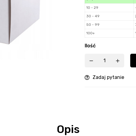
10 - 29
30 - 49
50 - 99
100+
Ilość
Zadaj pytanie
Opis