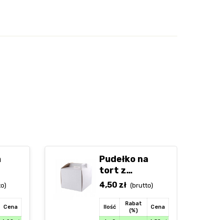
a
Pudełko na
tort z
m
uchwytem
4,50
zł
to)
(brutto)
 cm
30x30x15 cm
Rabat
Cena
Ilość
Cena
(%)